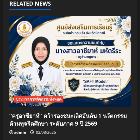
RELATED NEWS
v
i
g
a
t
i
o
n
ประมวลภาพกิจกรรมทั้งหมด
“ครูอาซียาห์” คว้ารองชนะเลิศอันดับ 1 นวัตกรรม
ต้านทุจริตศึกษา ระดับภาค 9 ปี 2569
admin
02/08/2026