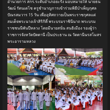
อำนวยการ สกร.ระดับอำเภอยะรัง มอบหมายให้ นายธน
วัฒน์ รัตนเดโช ครูชำนาญการเข้าร่วมพิธีบำเพ็ญกุศล
ปัณรสมวาร 15 วัน เพื่ออุทิศถวายเป็นพระราชกุศลแด่
สมเด็จพระนางเจ้าสิริกิติ์ พระบรมราชินีนาถ พระบรม
ราชชนนีพันปีหลวง โดยมีนายสนั่น สนธิเมือง รองผู้ว่า
ราชการจังหวัดปัตตานี เป็นประธาน ณ วัดตานีนรสโมสร
พระอารามหลวง