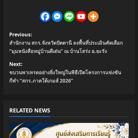
P
Previous:
o
สำนักงาน สกร.จังหวัดปัตตานี ลงพื้นที่ประเมินคัดเลือก
“มุมหนังสือหมู่บ้านดีเด่น” ณ บ้านโสร่ง อ.ยะรัง
s
Next:
t
ขบวนพาเหรดอย่างยิ่งใหญ่ในพิธีเปิดโครงการแข่งขัน
n
กีฬา “สกร.ภาคใต้เกมส์ 2026”
a
v
RELATED NEWS
i
g