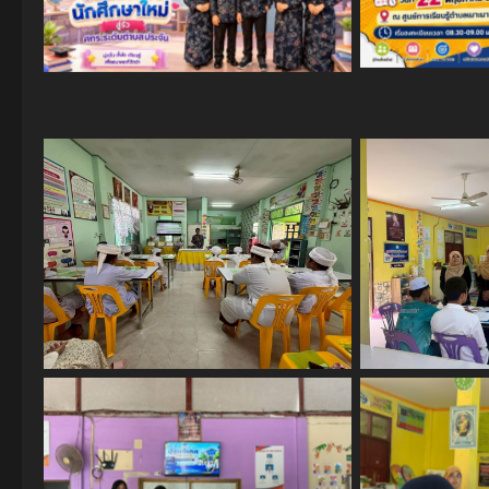
No Caption
No