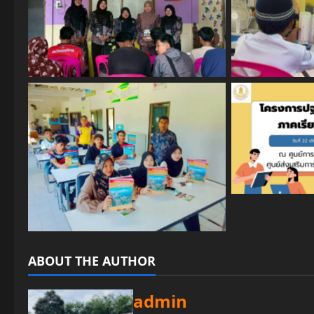
No Caption
No
No
No Caption
ABOUT THE AUTHOR
admin