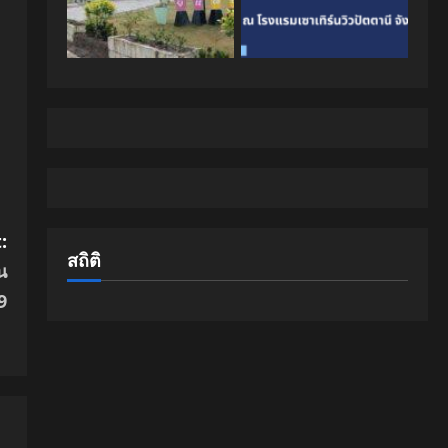
:
สถิติ
น
9