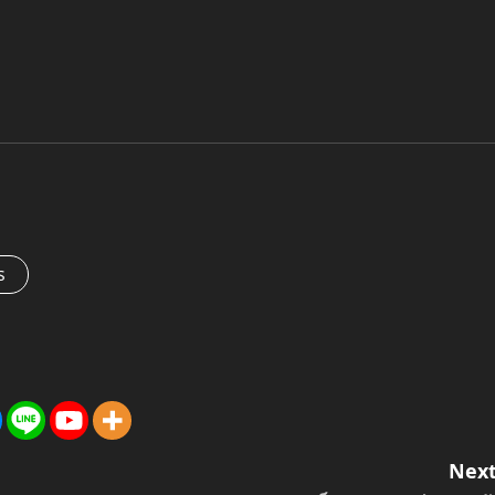
s
Next