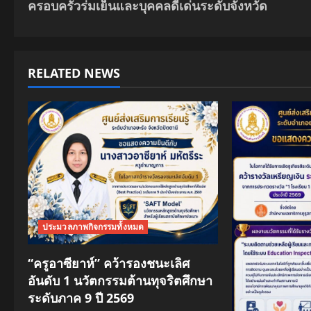
ครอบครัวร่มเย็นและบุคคลดีเด่นระดับจังหวัด
o
s
t
RELATED NEWS
n
a
v
i
g
ประมวลภาพกิจกรรมทั้งหมด
a
“ครูอาซียาห์” คว้ารองชนะเลิศ
t
อันดับ 1 นวัตกรรมต้านทุจริตศึกษา
ระดับภาค 9 ปี 2569
i