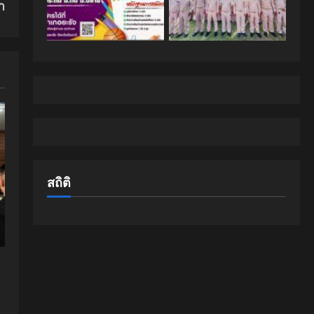
า
สถิติ
ล